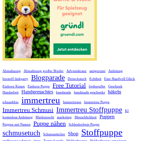
Abmahnung
Abmahnung großer Bruder
Adventskranz
amigurumi
Anleitung
Blogparade
biostoff-linkparty
Dreieckstuch
Echtheit
Eine Handvoll Glück
Free Tutorial
Einhorn Kissen
Einhorn Puppe
freiberufler
Geschenk
Handgemachtes
häkeln
Handarbeit
handmade
handmade geschenke
immertreu
ichnaehbio
Immertreues
Immertreu Puppe
Immertreu Stoffpuppe
Immertreu Schmusi
KI
Puppen
kostenlose Anleitung
Markenrecht
marketing
Menschlichkeit
Puppe nähen
Puppen mit Namen
Schlenkerbein Puppe
Stoffpuppe
schmusetuch
Shop
Schmusetücher
stoffpuppe schmusi
tipps
Tomte basteln
Waldorfpuppe
Waldorfpuppe reparieren