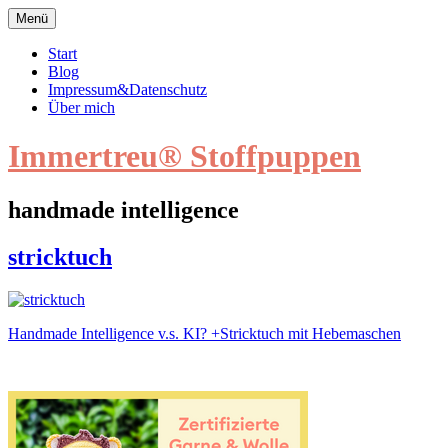
Zum
Menü
Inhalt
springen
Start
Blog
Impressum&Datenschutz
Über mich
Immertreu® Stoffpuppen
handmade intelligence
stricktuch
stricktuch
Beitragsnavigation
Handmade Intelligence v.s. KI? +Stricktuch mit Hebemaschen