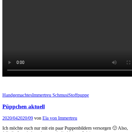
Handgemachtes
Immertreu Schmusi
Stoffpuppe
Püppchen
Püppchen aktuell
aktuell
2020/04
2020/09
von
Ela von Immertreu
Ich möchte euch nur mit ein paar Puppenbildern versorgen 🙂 Also,