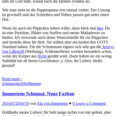
falls ihr Lust habt, schaut euch die kleinen Schätze an.
Wie man sieht ist die Puppenpause erst einmal vorbei. Der Umzug
ist geschafft und das Schreiben und Nähen passen gut unter einen
Hut.
Wenn du auch ein Püppchen haben willst, dann klick mal
hier
. Da
ist eine Preisliste, Bilder von Stoffen und meine Mailadresse zu
finden. Ich verwende auch deine Wunschstoffe für ein Püppchen
und bestelle diese für dich. Sie sollten aber am besten den GOTS
Standard haben. Für die Schmuuusis eignen sich sehr gut die
Jerseys
von Lillestoff
(Werbung), Schlenkerbeine werden besonders schön,
wenn der Körper aus
Nicki
genäht wird. Dann haben sie ein wenig
Stabilität bei all ihrem Geschlenker ;). Also, ihr Lieben, bleibt
gesund!
Read more
›
schmusetuch
Stoffpuppe
Immertreu
Immertreu Schmusi: Neue Farben
Schmusi:
Neue
2016/07
2016/10
von
Ela von Immertreu
♥
0
Leave a Comment
Farben
Hallihallo meine Lieben! Ihr habt lange nichts von mir gehört, aber