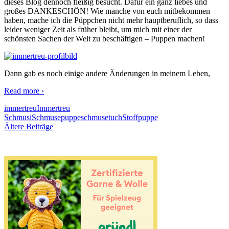
dieses Blog dennoch fleißig besucht. Dafür ein ganz liebes und
großes DANKESCHÖN! Wie manche von euch mitbekommen
haben, mache ich die Püppchen nicht mehr hauptberuflich, so dass
leider weniger Zeit als früher bleibt, um mich mit einer der
schönsten Sachen der Welt zu beschäftigen – Puppen machen!
Dann gab es noch einige andere Änderungen in meinem Leben,
Read more
›
immertreu
Immertreu
Schmusi
Schmusepuppe
schmusetuch
Stoffpuppe
Beitragsnavigation
Ältere Beiträge