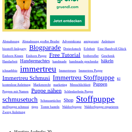
Abmahnung
Abmahnung großer Bruder
Adventskranz
amigurumi
Anleitung
Blogparade
biostoff-linkparty
Dreieckstuch
Echtheit
Eine Handvoll Glück
Free Tutorial
Einhorn Kissen
Einhorn Puppe
freiberufler
Geschenk
Handgemachtes
häkeln
Handarbeit
handmade
handmade geschenke
immertreu
ichnaehbio
Immertreues
Immertreu Puppe
Immertreu Stoffpuppe
Immertreu Schmusi
KI
Puppen
kostenlose Anleitung
Markenrecht
marketing
Menschlichkeit
Puppe nähen
Puppen mit Namen
Schlenkerbein Puppe
Stoffpuppe
schmusetuch
Shop
Schmusetücher
stoffpuppe schmusi
tipps
Tomte basteln
Waldorfpuppe
Waldorfpuppe reparieren
Zwerg Anleitung
Heutige Aufrufe:
29