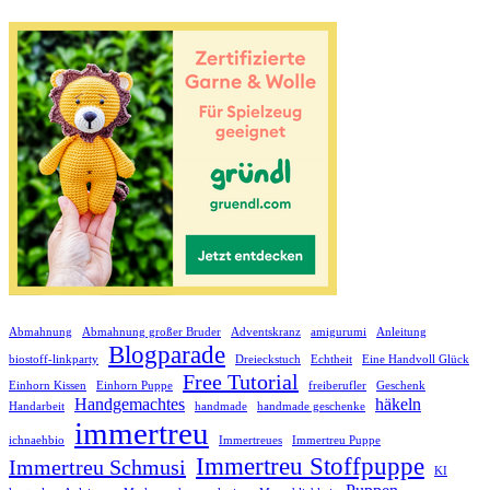
Abmahnung
Abmahnung großer Bruder
Adventskranz
amigurumi
Anleitung
Blogparade
biostoff-linkparty
Dreieckstuch
Echtheit
Eine Handvoll Glück
Free Tutorial
Einhorn Kissen
Einhorn Puppe
freiberufler
Geschenk
Handgemachtes
häkeln
Handarbeit
handmade
handmade geschenke
immertreu
ichnaehbio
Immertreues
Immertreu Puppe
Immertreu Stoffpuppe
Immertreu Schmusi
KI