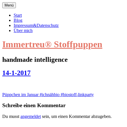
Zum
Menü
Inhalt
springen
Start
Blog
Impressum&Datenschutz
Über mich
Immertreu® Stoffpuppen
handmade intelligence
14-
14-1-2017
1-
2017
Beitragsnavigation
Püppchen im Januar #ichnähbio #biostoff-linkparty
Schreibe einen Kommentar
Du musst
angemeldet
sein, um einen Kommentar abzugeben.