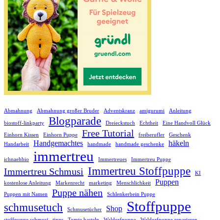
Abmahnung
Abmahnung großer Bruder
Adventskranz
amigurumi
Anleitung
Blogparade
biostoff-linkparty
Dreieckstuch
Echtheit
Eine Handvoll Glück
Free Tutorial
Einhorn Kissen
Einhorn Puppe
freiberufler
Geschenk
Handgemachtes
häkeln
Handarbeit
handmade
handmade geschenke
immertreu
ichnaehbio
Immertreues
Immertreu Puppe
Immertreu Stoffpuppe
Immertreu Schmusi
KI
Puppen
kostenlose Anleitung
Markenrecht
marketing
Menschlichkeit
Puppe nähen
Puppen mit Namen
Schlenkerbein Puppe
Stoffpuppe
schmusetuch
Shop
Schmusetücher
stoffpuppe schmusi
tipps
Tomte basteln
Waldorfpuppe
Waldorfpuppe reparieren