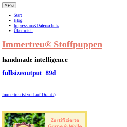
Zum
Menü
Inhalt
springen
Start
Blog
Impressum&Datenschutz
Über mich
Immertreu® Stoffpuppen
handmade intelligence
fullsizeoutput_89d
fullsizeoutput_89d
Beitragsnavigation
Immertreu ist voll auf Draht :)