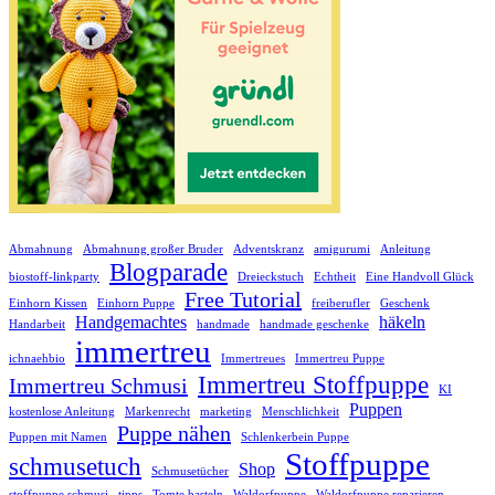
Abmahnung
Abmahnung großer Bruder
Adventskranz
amigurumi
Anleitung
Blogparade
biostoff-linkparty
Dreieckstuch
Echtheit
Eine Handvoll Glück
Free Tutorial
Einhorn Kissen
Einhorn Puppe
freiberufler
Geschenk
Handgemachtes
häkeln
Handarbeit
handmade
handmade geschenke
immertreu
ichnaehbio
Immertreues
Immertreu Puppe
Immertreu Stoffpuppe
Immertreu Schmusi
KI
Puppen
kostenlose Anleitung
Markenrecht
marketing
Menschlichkeit
Puppe nähen
Puppen mit Namen
Schlenkerbein Puppe
Stoffpuppe
schmusetuch
Shop
Schmusetücher
stoffpuppe schmusi
tipps
Tomte basteln
Waldorfpuppe
Waldorfpuppe reparieren