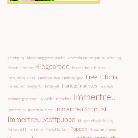
Abmahnung
Abmahnung großer Bruder
Adventskranz
amigurumi
Anleitung
Blogparade
biostoff-linkparty
Dreieckstuch
Echtheit
Free Tutorial
Eine Handvoll Glück
Einhorn Kissen
Einhorn Puppe
Handgemachtes
freiberufler
Geschenk
Handarbeit
handmade
immertreu
häkeln
handmade geschenke
ichnaehbio
Immertreu Schmusi
Immertreues
Immertreu Puppe
Immertreu Stoffpuppe
KI
kostenlose Anleitung
Puppen
Markenrecht
marketing
Menschlichkeit
Puppen mit Namen