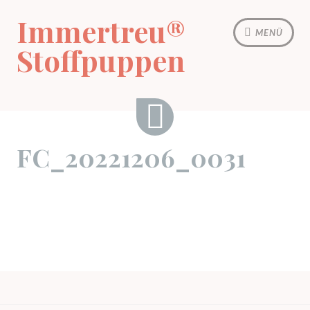
Zum
Immertreu®
Inhalt
MENÜ
springen
Stoffpuppen
FC_20221206_0031
FC_20221206_0031