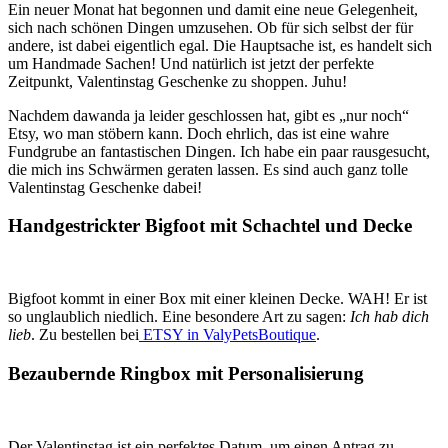
&
Ein neuer Monat hat begonnen und damit eine neue Gelegenheit,
mehr!
sich nach schönen Dingen umzusehen. Ob für sich selbst der für
andere, ist dabei eigentlich egal. Die Hauptsache ist, es handelt sich
um Handmade Sachen! Und natürlich ist jetzt der perfekte
Zeitpunkt, Valentinstag Geschenke zu shoppen. Juhu!
Nachdem dawanda ja leider geschlossen hat, gibt es „nur noch“
Etsy, wo man stöbern kann. Doch ehrlich, das ist eine wahre
Fundgrube an fantastischen Dingen. Ich habe ein paar rausgesucht,
die mich ins Schwärmen geraten lassen. Es sind auch ganz tolle
Valentinstag Geschenke dabei!
Handgestrickter Bigfoot mit Schachtel und Decke
Bigfoot kommt in einer Box mit einer kleinen Decke. WAH! Er ist
so unglaublich niedlich. Eine besondere Art zu sagen:
Ich hab dich
lieb
. Zu bestellen bei
ETSY in ValyPetsBoutique
.
Bezaubernde Ringbox mit Personalisierung
Der Valentinstag ist ein perfektes Datum, um einen Antrag zu