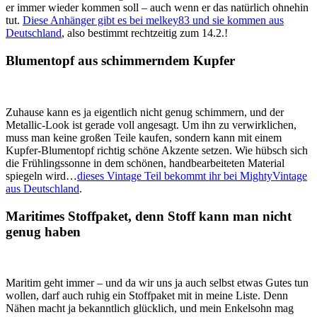
er immer wieder kommen soll – auch wenn er das natürlich ohnehin
tut.
Diese Anhänger gibt es bei melkey83 und sie kommen aus
Deutschland
, also bestimmt rechtzeitig zum 14.2.!
Blumentopf aus schimmerndem Kupfer
Zuhause kann es ja eigentlich nicht genug schimmern, und der
Metallic-Look ist gerade voll angesagt. Um ihn zu verwirklichen,
muss man keine großen Teile kaufen, sondern kann mit einem
Kupfer-Blumentopf richtig schöne Akzente setzen. Wie hübsch sich
die Frühlingssonne in dem schönen, handbearbeiteten Material
spiegeln wird…
dieses Vintage Teil bekommt ihr bei MightyVintage
aus Deutschland
.
Maritimes Stoffpaket, denn Stoff kann man nicht
genug haben
Maritim geht immer – und da wir uns ja auch selbst etwas Gutes tun
wollen, darf auch ruhig ein Stoffpaket mit in meine Liste. Denn
Nähen macht ja bekanntlich glücklich, und mein Enkelsohn mag