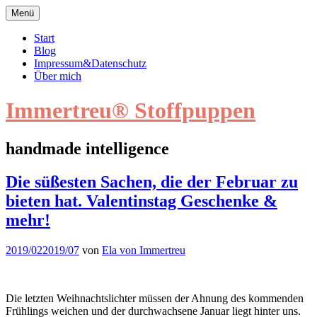
Zum
Menü
Inhalt
springen
Start
Blog
Impressum&Datenschutz
Über mich
Immertreu® Stoffpuppen
handmade intelligence
Die
Die süßesten Sachen, die der Februar zu
süßesten
bieten hat. Valentinstag Geschenke &
Sachen,
die
mehr!
der
Februar
2019/02
2019/07
von
Ela von Immertreu
zu
bieten
hat.
Valentinstag
Die letzten Weihnachtslichter müssen der Ahnung des kommenden
Geschenke
Frühlings weichen und der durchwachsene Januar liegt hinter uns.