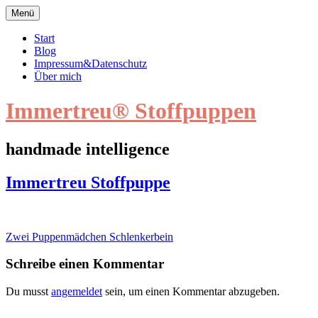
Zum
Menü
Inhalt
springen
Start
Blog
Impressum&Datenschutz
Über mich
Immertreu® Stoffpuppen
handmade intelligence
Immertreu
Immertreu Stoffpuppe
Stoffpuppe
Beitragsnavigation
Zwei Puppenmädchen Schlenkerbein
Schreibe einen Kommentar
Du musst
angemeldet
sein, um einen Kommentar abzugeben.