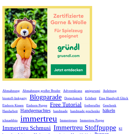
Abmahnung
Abmahnung großer Bruder
Adventskranz
amigurumi
Anleitung
Blogparade
biostoff-linkparty
Dreieckstuch
Echtheit
Eine Handvoll Glück
Free Tutorial
Einhorn Kissen
Einhorn Puppe
freiberufler
Geschenk
Handgemachtes
häkeln
Handarbeit
handmade
handmade geschenke
immertreu
ichnaehbio
Immertreues
Immertreu Puppe
Immertreu Stoffpuppe
Immertreu Schmusi
KI