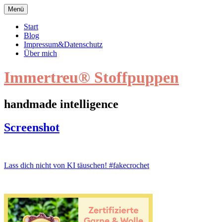
Zum
Menü
Inhalt
springen
Start
Blog
Impressum&Datenschutz
Über mich
Immertreu® Stoffpuppen
handmade intelligence
Screenshot
Screenshot
Beitragsnavigation
Lass dich nicht von KI täuschen! #fakecrochet