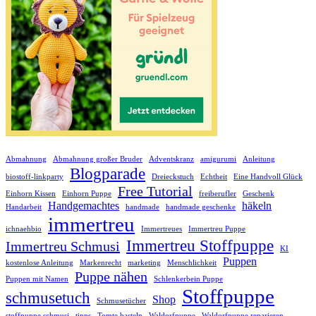
Abmahnung
Abmahnung großer Bruder
Adventskranz
amigurumi
Anleitung
Blogparade
biostoff-linkparty
Dreieckstuch
Echtheit
Eine Handvoll Glück
Free Tutorial
Einhorn Kissen
Einhorn Puppe
freiberufler
Geschenk
Handgemachtes
häkeln
Handarbeit
handmade
handmade geschenke
immertreu
ichnaehbio
Immertreues
Immertreu Puppe
Immertreu Stoffpuppe
Immertreu Schmusi
KI
Puppen
kostenlose Anleitung
Markenrecht
marketing
Menschlichkeit
Puppe nähen
Puppen mit Namen
Schlenkerbein Puppe
Stoffpuppe
schmusetuch
Shop
Schmusetücher
stoffpuppe schmusi
tipps
Tomte basteln
Waldorfpuppe
Waldorfpuppe reparieren