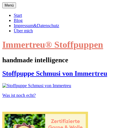
Zum
Menü
Inhalt
springen
Start
Blog
Impressum&Datenschutz
Über mich
Immertreu® Stoffpuppen
handmade intelligence
Stoffpuppe
Stoffpuppe Schmusi von Immertreu
Schmusi
von
Immertreu
Beitragsnavigation
Was ist noch echt?