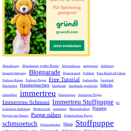
Abmahnung
Abmahnung großer Bruder
Adventskranz
amigurumi
Anleitung
Blogparade
biostoff-linkparty
Dreieckstuch
Echtheit
Eine Handvoll Glück
Free Tutorial
Einhorn Kissen
Einhorn Puppe
freiberufler
Geschenk
Handgemachtes
häkeln
Handarbeit
handmade
handmade geschenke
immertreu
ichnaehbio
Immertreues
Immertreu Puppe
Immertreu Stoffpuppe
Immertreu Schmusi
KI
Puppen
kostenlose Anleitung
Markenrecht
marketing
Menschlichkeit
Puppe nähen
Puppen mit Namen
Schlenkerbein Puppe
Stoffpuppe
schmusetuch
Shop
Schmusetücher
stoffpuppe schmusi
tipps
Tomte basteln
Waldorfpuppe
Waldorfpuppe reparieren