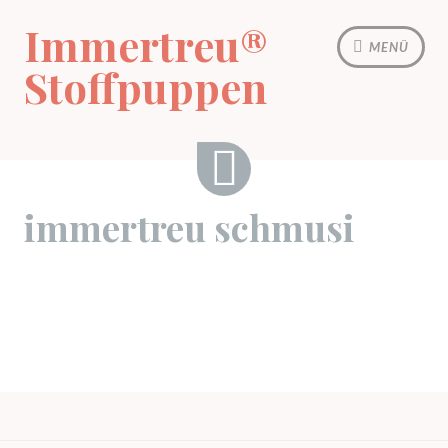
Zum
Immertreu®
Inhalt
MENÜ
springen
Stoffpuppen
immertreu
immertreu schmusi
schmusi