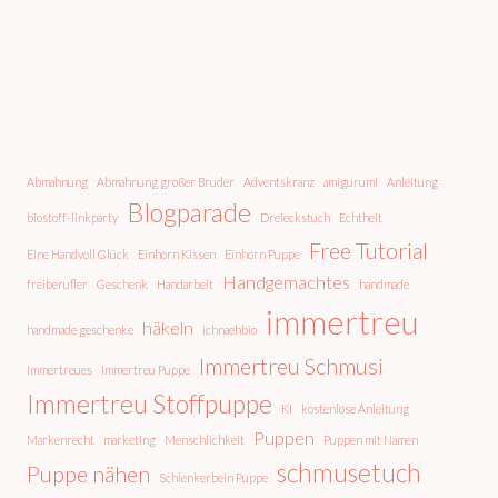
Abmahnung
Abmahnung großer Bruder
Adventskranz
amigurumi
Anleitung
Blogparade
biostoff-linkparty
Dreieckstuch
Echtheit
Free Tutorial
Eine Handvoll Glück
Einhorn Kissen
Einhorn Puppe
Handgemachtes
freiberufler
Geschenk
Handarbeit
handmade
immertreu
häkeln
handmade geschenke
ichnaehbio
Immertreu Schmusi
Immertreues
Immertreu Puppe
Immertreu Stoffpuppe
KI
kostenlose Anleitung
Puppen
Markenrecht
marketing
Menschlichkeit
Puppen mit Namen
schmusetuch
Puppe nähen
Schlenkerbein Puppe