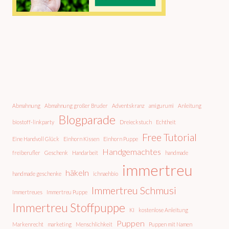
Abmahnung
Abmahnung großer Bruder
Adventskranz
amigurumi
Anleitung
Blogparade
biostoff-linkparty
Dreieckstuch
Echtheit
Free Tutorial
Eine Handvoll Glück
Einhorn Kissen
Einhorn Puppe
Handgemachtes
freiberufler
Geschenk
Handarbeit
handmade
immertreu
häkeln
handmade geschenke
ichnaehbio
Immertreu Schmusi
Immertreues
Immertreu Puppe
Immertreu Stoffpuppe
KI
kostenlose Anleitung
Puppen
Markenrecht
marketing
Menschlichkeit
Puppen mit Namen