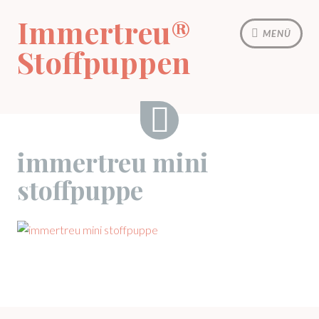
Zum
Immertreu®
Inhalt
MENÜ
springen
Stoffpuppen
immertreu
immertreu mini
mini
stoffpuppe
stoffpuppe