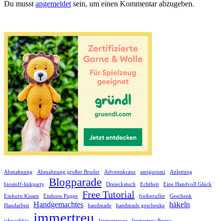
Du musst
angemeldet
sein, um einen Kommentar abzugeben.
Abmahnung
Abmahnung großer Bruder
Adventskranz
amigurumi
Anleitung
Blogparade
biostoff-linkparty
Dreieckstuch
Echtheit
Eine Handvoll Glück
Free Tutorial
Einhorn Kissen
Einhorn Puppe
freiberufler
Geschenk
Handgemachtes
häkeln
Handarbeit
handmade
handmade geschenke
immertreu
ichnaehbio
Immertreues
Immertreu Puppe