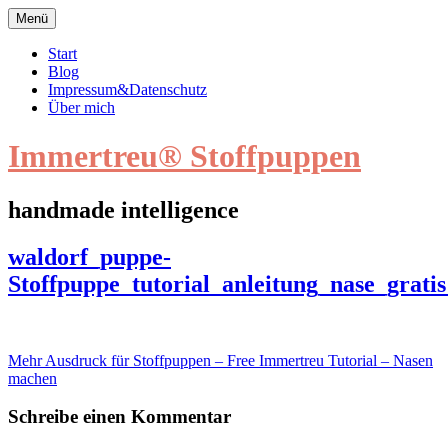
Zum
Menü
Inhalt
springen
Start
Blog
Impressum&Datenschutz
Über mich
Immertreu® Stoffpuppen
handmade intelligence
waldorf_puppe-
waldorf_puppe-
Stoffpuppe_tutorial_anleitung_nase_gratis_immertreu16
Stoffpuppe_tutorial_anleitung_nase_grat
Beitragsnavigation
Mehr Ausdruck für Stoffpuppen – Free Immertreu Tutorial – Nasen
machen
Schreibe einen Kommentar