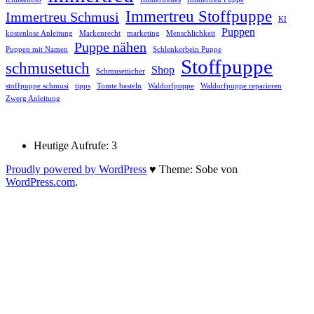
Immertreu Stoffpuppe
Immertreu Schmusi
KI
Puppen
kostenlose Anleitung
Markenrecht
marketing
Menschlichkeit
Puppe nähen
Puppen mit Namen
Schlenkerbein Puppe
Stoffpuppe
schmusetuch
Shop
Schmusetücher
stoffpuppe schmusi
tipps
Tomte basteln
Waldorfpuppe
Waldorfpuppe reparieren
Zwerg Anleitung
Heutige Aufrufe:
3
Proudly powered by WordPress
♥
Theme: Sobe von
WordPress.com
.