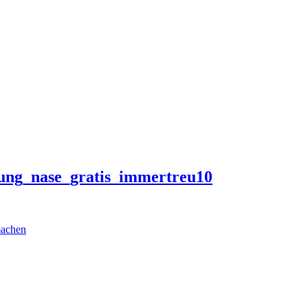
tung_nase_gratis_immertreu10
machen