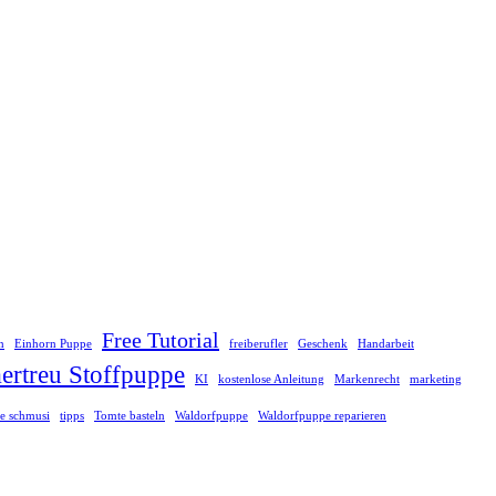
Free Tutorial
n
Einhorn Puppe
freiberufler
Geschenk
Handarbeit
rtreu Stoffpuppe
KI
kostenlose Anleitung
Markenrecht
marketing
e schmusi
tipps
Tomte basteln
Waldorfpuppe
Waldorfpuppe reparieren