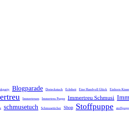
Blogparade
inkparty
Dreieckstuch
Echtheit
Eine Handvoll Glück
Einhorn Kisse
ertreu
Imme
Immertreu Schmusi
Immertreues
Immertreu Puppe
Stoffpuppe
schmusetuch
Shop
e
Schmusetücher
stoffpupp