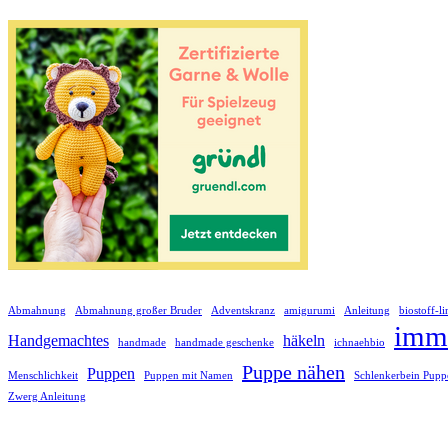
Abmahnung
Abmahnung großer Bruder
Adventskranz
amigurumi
Anleitung
biostoff-l
imm
Handgemachtes
häkeln
handmade
handmade geschenke
ichnaehbio
Puppe nähen
Puppen
Menschlichkeit
Puppen mit Namen
Schlenkerbein Pupp
Zwerg Anleitung