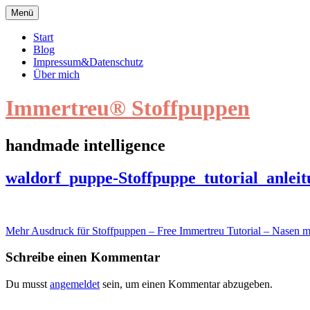
Zum
Menü
Inhalt
springen
Start
Blog
Impressum&Datenschutz
Über mich
Immertreu® Stoffpuppen
handmade intelligence
waldorf_puppe-
waldorf_puppe-Stoffpuppe_tutorial_anlei
Stoffpuppe_tutorial_anleitung_nase_gratis_immertreu10
Beitragsnavigation
Mehr Ausdruck für Stoffpuppen – Free Immertreu Tutorial – Nasen 
Schreibe einen Kommentar
Du musst
angemeldet
sein, um einen Kommentar abzugeben.