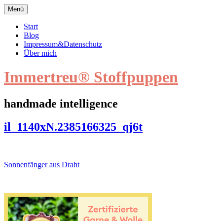
Zum
Menü
Inhalt
springen
Start
Blog
Impressum&Datenschutz
Über mich
Immertreu® Stoffpuppen
handmade intelligence
il_1140xN.2385166325_qj6t
il_1140xN.2385166325_qj6t
Beitragsnavigation
Sonnenfänger aus Draht