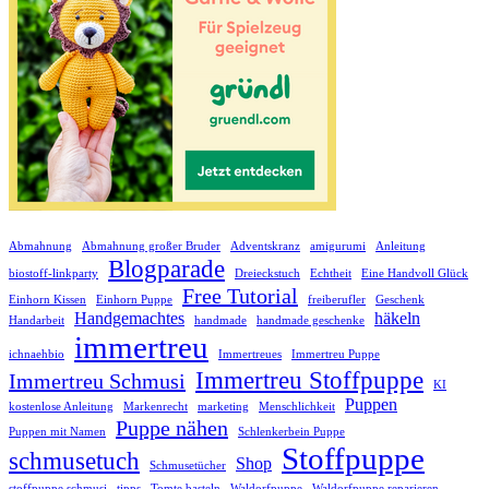
Abmahnung
Abmahnung großer Bruder
Adventskranz
amigurumi
Anleitung
Blogparade
biostoff-linkparty
Dreieckstuch
Echtheit
Eine Handvoll Glück
Free Tutorial
Einhorn Kissen
Einhorn Puppe
freiberufler
Geschenk
Handgemachtes
häkeln
Handarbeit
handmade
handmade geschenke
immertreu
ichnaehbio
Immertreues
Immertreu Puppe
Immertreu Stoffpuppe
Immertreu Schmusi
KI
Puppen
kostenlose Anleitung
Markenrecht
marketing
Menschlichkeit
Puppe nähen
Puppen mit Namen
Schlenkerbein Puppe
Stoffpuppe
schmusetuch
Shop
Schmusetücher
stoffpuppe schmusi
tipps
Tomte basteln
Waldorfpuppe
Waldorfpuppe reparieren