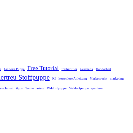
Free Tutorial
n
Einhorn Puppe
freiberufler
Geschenk
Handarbeit
rtreu Stoffpuppe
KI
kostenlose Anleitung
Markenrecht
marketing
e schmusi
tipps
Tomte basteln
Waldorfpuppe
Waldorfpuppe reparieren