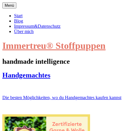
Zum
Menü
Inhalt
springen
Start
Blog
Impressum&Datenschutz
Über mich
Immertreu® Stoffpuppen
handmade intelligence
Handgemachtes
Handgemachtes
Beitragsnavigation
Die besten Möglichkeiten, wo du Handgemachtes kaufen kannst