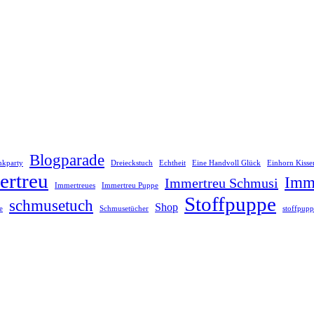
Blogparade
inkparty
Dreieckstuch
Echtheit
Eine Handvoll Glück
Einhorn Kisse
ertreu
Imme
Immertreu Schmusi
Immertreues
Immertreu Puppe
Stoffpuppe
schmusetuch
Shop
e
Schmusetücher
stoffpupp