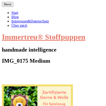
Zum
Menü
Inhalt
springen
Start
Blog
Impressum&Datenschutz
Über mich
Immertreu® Stoffpuppen
handmade intelligence
IMG_0175 Medium