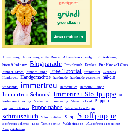
Abmahnung
Abmahnung großer Bruder
Adventskranz
amigurumi
Anleitung
Blogparade
biostoff-linkparty
Dreieckstuch
Echtheit
Eine Handvoll Glück
Free Tutorial
Einhorn Kissen
Einhorn Puppe
freiberufler
Geschenk
Handgemachtes
häkeln
Handarbeit
handmade
handmade geschenke
immertreu
ichnaehbio
Immertreues
Immertreu Puppe
Immertreu Stoffpuppe
Immertreu Schmusi
KI
Puppen
kostenlose Anleitung
Markenrecht
marketing
Menschlichkeit
Puppe nähen
Puppen mit Namen
Schlenkerbein Puppe
Stoffpuppe
schmusetuch
Shop
Schmusetücher
stoffpuppe schmusi
tipps
Tomte basteln
Waldorfpuppe
Waldorfpuppe reparieren
Zwerg Anleitung