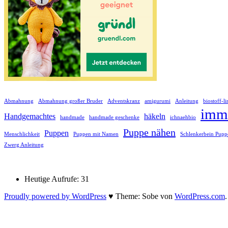
Abmahnung
Abmahnung großer Bruder
Adventskranz
amigurumi
Anleitung
biostoff-l
imm
Handgemachtes
häkeln
handmade
handmade geschenke
ichnaehbio
Puppe nähen
Puppen
Menschlichkeit
Puppen mit Namen
Schlenkerbein Pupp
Zwerg Anleitung
Heutige Aufrufe:
31
Proudly powered by WordPress
♥
Theme: Sobe von
WordPress.com
.