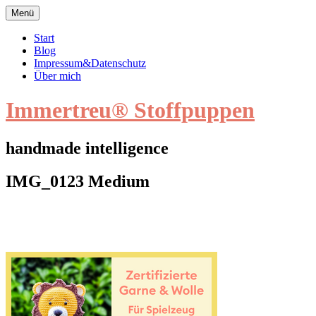
Zum
Menü
Inhalt
springen
Start
Blog
Impressum&Datenschutz
Über mich
Immertreu® Stoffpuppen
handmade intelligence
IMG_0123 Medium