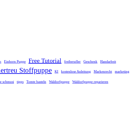
Free Tutorial
n
Einhorn Puppe
freiberufler
Geschenk
Handarbeit
rtreu Stoffpuppe
KI
kostenlose Anleitung
Markenrecht
marketing
e schmusi
tipps
Tomte basteln
Waldorfpuppe
Waldorfpuppe reparieren